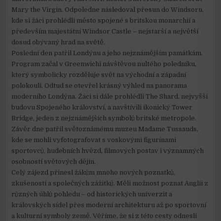
Mary the Virgin. Odpoledne následoval přesun do Windsoru,
kde si žáci prohlédli město spojené s britskou monarchií a
především majestátní Windsor Castle – nejstarší a největší
dosud obývaný hrad na světě.
Poslední den patřil Londýnu a jeho nejznámějším památkám.
Program začal v Greenwichi návštěvou nultého poledníku,
který symbolicky rozděluje svět na východní a západní
polokouli. Odtud se otevřel krásný výhled na panorama
moderního Londýna. Žáci si dále prohlédli The Shard, nejvyšší
budovu Spojeného království, a navštívili ikonický Tower
Bridge, jeden z nejznámějších symbolů britské metropole.
Závěr dne patřil světoznámému muzeu Madame Tussauds,
kde se mohli vyfotografovat s voskovými figurínami
sportovců, hudebních hvězd, filmových postav i významných
osobností světových dějin.
Celý zájezd přinesl žákům mnoho nových poznatků,
zkušeností a společných zážitků. Měli možnost poznat Anglii z
různých úhlů pohledu – od historických univerzit a
královských sídel přes moderní architekturu až po sportovní
a kulturní symboly země. Věříme, že si z této cesty odnesli