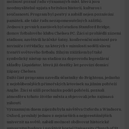
možnost poznat řadu významných míst, která jsou
neodmyslitelně spjata s britskou historií, kulturou i
současností. Program byl pestrý a nabídl nejen poznávání
památek, ale také řadu nezapomenutelných zážitků.
Jednou z prvních zastávek byl stadion Stamford Bridge,
domov fotbalového klubu Chelsea FC. Žáci si prohlédli zázemí
stadionu, navštívili hráčské šatny, konferenční místnost pro
novináře i střídačky, na kterých v minulosti seděli slavní
trenéři světového fotbalu. Silným zážitkem byl také
symbolický nástup na stadion za doprovodu legendární
skladby Liquidator, která již desítky let provází domácí
zápasy Chelsea.
Další část programu zavedla účastníky do Brightonu, jednoho
z nejoblíbenějších přímořských letovisek na jižním pobřeží
Anglie. Žáci si užili procházku podél pobřeží, poznali
atmosféru tohoto živého města a objevovali jeho zajímavá
zákoutí.
Významným dnem zájezdu byla návštěva Oxfordu a Windsoru.
Oxford, proslulý jednou z nejstarších a nejprestižnějších
univerzit na světě, nabídl možnost obdivovat historické
univerzitní budovy i navštívit kostel University Church of St