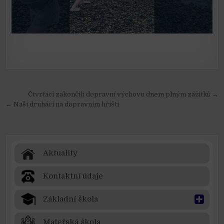
Navigace pro příspěvek
Čtvrťáci zakončili dopravní výchovu dnem plným zážitků →
← Naši druháci na dopravním hřišti
Aktuality
Kontaktní údaje
Základní škola
Mateřská škola