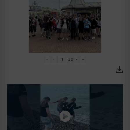
«
‹
z
2
›
»