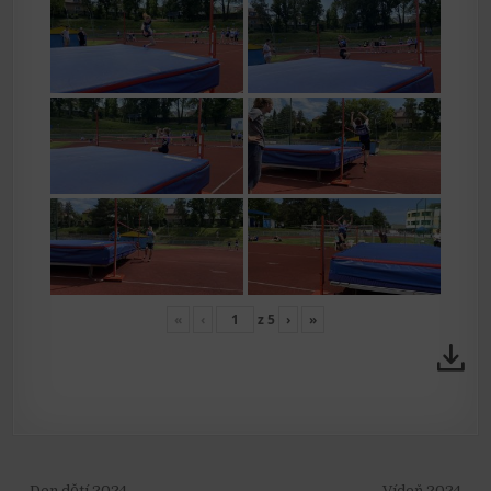
«
‹
z
5
›
»
← Den dětí 2024
Vídeň 2024 →