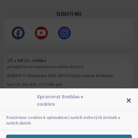
SLEDUJTE NÁS
ZŠ a MŠ Dr. Joklíka
příspěvková organizace města Kyjova
Sídliště U Vodojemu 1261, 69701 Kyjov,okres Hodonín
tel: 515 284 813, 777 096 245
mail: reditel@zsjoklik.cz
Spravovat Souhlas s
IČO: 48847747
cookies
ID datové schránky: xpimc2a
Používáme cookies k optimalizaci našich webových stránek a
našich služeb.