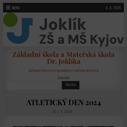
Skip to content
MENU
6. 8. 2026
Základní škola a Mateřská škola
Dr. Joklíka
příspěvková organizace města Kyjova
Hledat
Hledat
ATLETICKÝ DEN 2024
PUBLISHED DATE:
7. 6. 2024