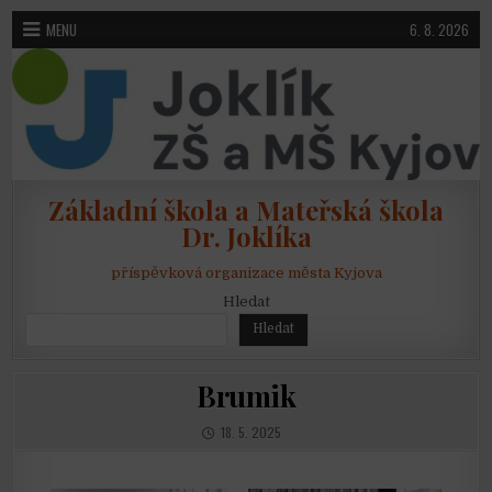
Skip to content
MENU
6. 8. 2026
Základní škola a Mateřská škola
Dr. Joklíka
příspěvková organizace města Kyjova
Hledat
Hledat
Brumik
PUBLISHED DATE:
18. 5. 2025