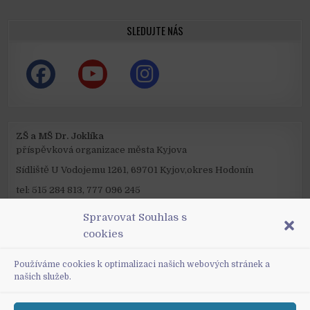
SLEDUJTE NÁS
ZŠ a MŠ Dr. Joklíka
příspěvková organizace města Kyjova
Sídliště U Vodojemu 1261, 69701 Kyjov,okres Hodonín
tel: 515 284 813, 777 096 245
mail: reditel@zsjoklik.cz
Spravovat Souhlas s
IČO: 48847747
cookies
ID datové schránky: xpimc2a
Používáme cookies k optimalizaci našich webových stránek a
našich služeb.