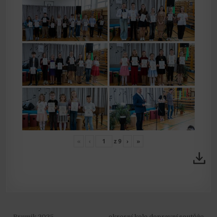
«
‹
z
9
›
»
← Brumik 2025
okresní kolo dopravní soutěže →