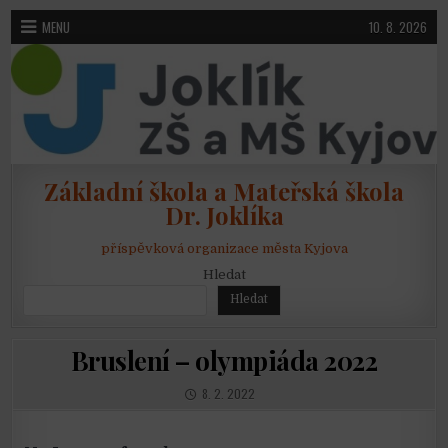
Skip to content
MENU
10. 8. 2026
Základní škola a Mateřská škola
Dr. Joklíka
příspěvková organizace města Kyjova
Hledat
Hledat
Bruslení – olympiáda 2022
PUBLISHED DATE:
8. 2. 2022