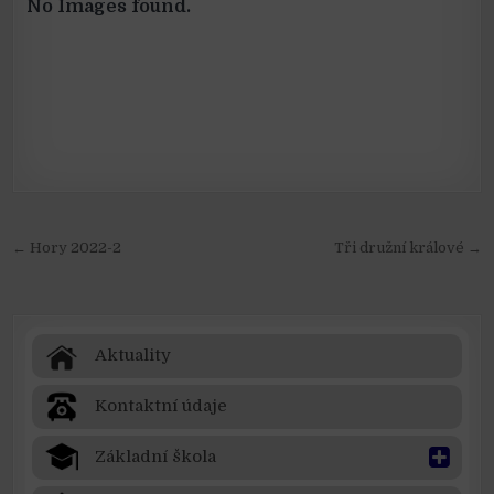
No Images found.
Navigace pro příspěvek
← Hory 2022-2
Tři družní králové →
Aktuality
Kontaktní údaje
Základní škola