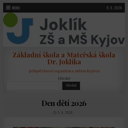
Skip to content
MENU
8. 8. 2026
Základní škola a Mateřská škola
Dr. Joklíka
příspěvková organizace města Kyjova
Hledat
Hledat
Den dětí 2026
PUBLISHED DATE:
5. 6. 2026