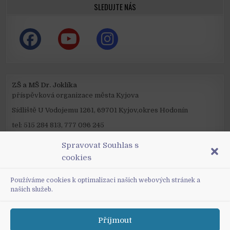
SLEDUJTE NÁS
ZŠ a MŠ Dr. Joklíka
příspěvková organizace města Kyjova
Sídliště U Vodojemu 1261, 69701 Kyjov,okres Hodonín
tel: 515 284 813, 777 096 245
mail: reditel@zsjoklik.cz
Spravovat Souhlas s
IČO: 48847747
cookies
ID datové schránky: xpimc2a
Používáme cookies k optimalizaci našich webových stránek a
našich služeb.
Příjmout