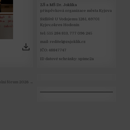
ZŠ a MŠ Dr. Joklíka
příspěvková organizace města Kyjova
Sídliště U Vodojemu 1261, 69701
Kyjov,okres Hodonín
tel: 515 284 813, 777 096 245
mail: reditel@zsjoklik.cz
IČO: 48847747
ID datové schránky: xpimc2a
olní fórum 2026 →