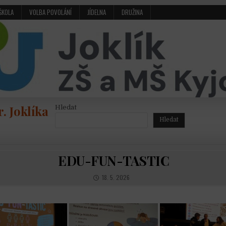
ŠKOLA
VOLBA POVOLÁNÍ
JÍDELNA
DRUŽINA
. Joklíka
Hledat
Hledat
EDU-FUN-TASTIC
PUBLISHED DATE:
18. 5. 2026