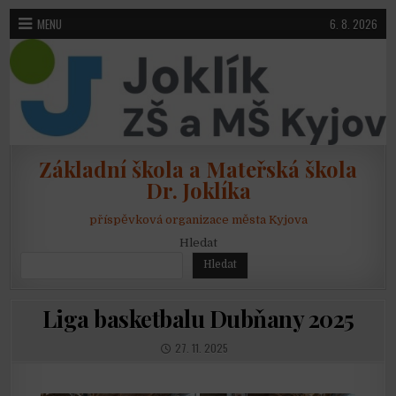
Skip to content
MENU
6. 8. 2026
Základní škola a Mateřská škola
Dr. Joklíka
příspěvková organizace města Kyjova
Hledat
Hledat
Liga basketbalu Dubňany 2025
PUBLISHED DATE:
27. 11. 2025