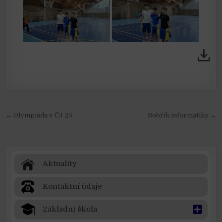
Navigace pro příspěvek
← Olympiáda v ČJ 25
Bobřík informatiky →
Aktuality
Kontaktní údaje
Základní škola