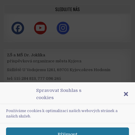
SLEDUJTE NÁS
ZŠ a MŠ Dr. Joklíka
příspěvková organizace města Kyjova
Sídliště U Vodojemu 1261, 69701 Kyjov,okres Hodonín
tel: 515 284 813, 777 096 245
mail: reditel@zsjoklik.cz
Spravovat Souhlas s
IČO: 48847747
cookies
ID datové schránky: xpimc2a
Používáme cookies k optimalizaci našich webových stránek a
našich služeb.
Příjmout