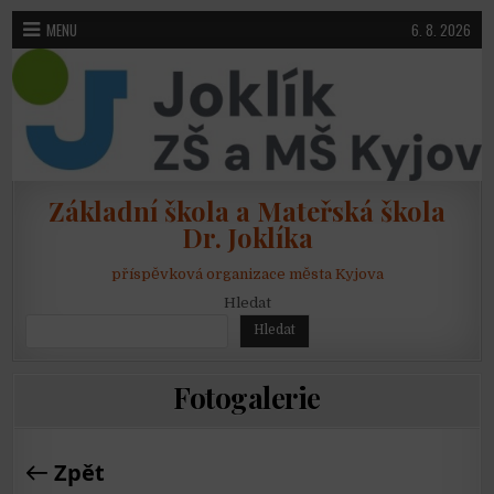
Skip to content
MENU
6. 8. 2026
Základní škola a Mateřská škola
Dr. Joklíka
příspěvková organizace města Kyjova
Hledat
Hledat
Fotogalerie
Zpět